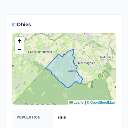
fournisseurs proposent des offres de migration
Le gouvernement et les opérateurs travaillent à
vers la fibre.
rendre la fibre optique accessible dans toute la
France. Bien que certaines zones rurales puissent
Obies
être plus difficiles à couvrir, l'objectif est de
fournir un accès à la fibre à la majorité des foyers
+
français d'ici 2030.
−
Leaflet
|
©
OpenStreetMap
669
POPULATION