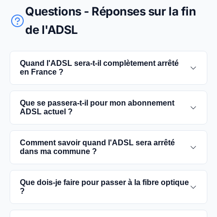
Questions - Réponses sur la fin
de l'ADSL
Quand l'ADSL sera-t-il complètement arrêté
en France ?
L'extinction complète du réseau ADSL est prévue
Que se passera-t-il pour mon abonnement
pour 2030. D'ici là, les utilisateurs sont
ADSL actuel ?
encouragés à basculer vers des connexions fibre
optique, plus rapides et fiables.
Vous pouvez continuer à utiliser votre
Comment savoir quand l'ADSL sera arrêté
abonnement ADSL jusqu'à la date de fermeture du
dans ma commune ?
réseau dans votre commune. Cependant, il est
conseillé de passer à la fibre optique dès que
Les dates précises de fermeture de l'ADSL varient
Que dois-je faire pour passer à la fibre optique
possible pour une meilleure qualité de service.
selon les communes. Vous pouvez trouver ces
?
informations sur notre site en recherchant votre
commune spécifique.
Contactez votre fournisseur d'accès à Internet