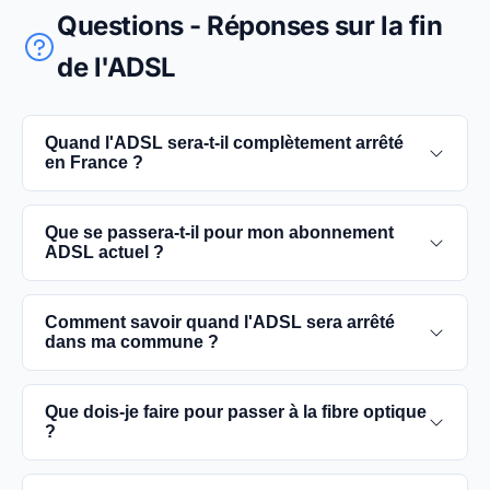
Questions - Réponses sur la fin
de l'ADSL
Quand l'ADSL sera-t-il complètement arrêté
en France ?
L'extinction complète du réseau ADSL est prévue
Que se passera-t-il pour mon abonnement
pour 2030. D'ici là, les utilisateurs sont
ADSL actuel ?
encouragés à basculer vers des connexions fibre
optique, plus rapides et fiables.
Vous pouvez continuer à utiliser votre
Comment savoir quand l'ADSL sera arrêté
abonnement ADSL jusqu'à la date de fermeture du
dans ma commune ?
réseau dans votre commune. Cependant, il est
conseillé de passer à la fibre optique dès que
Les dates précises de fermeture de l'ADSL varient
Que dois-je faire pour passer à la fibre optique
possible pour une meilleure qualité de service.
selon les communes. Vous pouvez trouver ces
?
informations sur notre site en recherchant votre
commune spécifique.
Contactez votre fournisseur d'accès à Internet