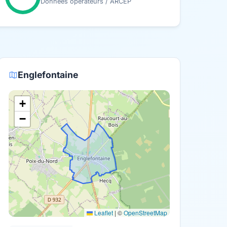
Données opérateurs / ARCEP
Englefontaine
+
−
Leaflet
|
©
OpenStreetMap