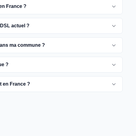
 en France ?
 pour 2030. D'ici là, les utilisateurs sont
DSL actuel ?
e optique, plus rapides et fiables.
ement ADSL jusqu'à la date de fermeture du réseau
 dans ma commune ?
é de passer à la fibre optique dès que possible pour
rient selon les communes. Vous pouvez trouver ces
ue ?
tre commune spécifique.
pour vérifier la disponibilité de la fibre dans votre
ut en France ?
es fournisseurs proposent des offres de migration vers
à rendre la fibre optique accessible dans toute la
t être plus difficiles à couvrir, l'objectif est de
yers français d'ici 2030.