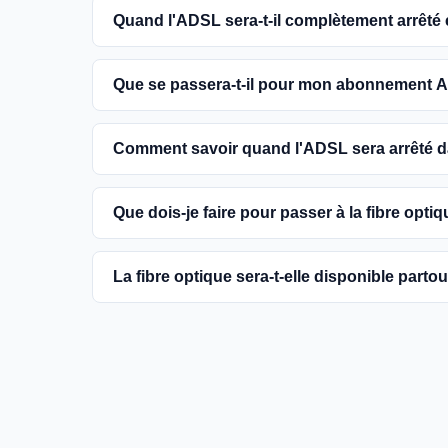
Quand l'ADSL sera-t-il complètement arrêté
L'extinction complète du réseau ADSL est prévue
Que se passera-t-il pour mon abonnement A
encouragés à basculer vers des connexions fibr
Vous pouvez continuer à utiliser votre abonn
Comment savoir quand l'ADSL sera arrêté
dans votre commune. Cependant, il est conseill
une meilleure qualité de service.
Les dates précises de fermeture de l'ADSL va
Que dois-je faire pour passer à la fibre optiq
informations sur notre site en recherchant vo
Contactez votre fournisseur d'accès à Internet 
La fibre optique sera-t-elle disponible parto
région et planifier l'installation. La plupart d
la fibre.
Le gouvernement et les opérateurs travaillent 
France. Bien que certaines zones rurales puissen
fournir un accès à la fibre à la majorité des fo