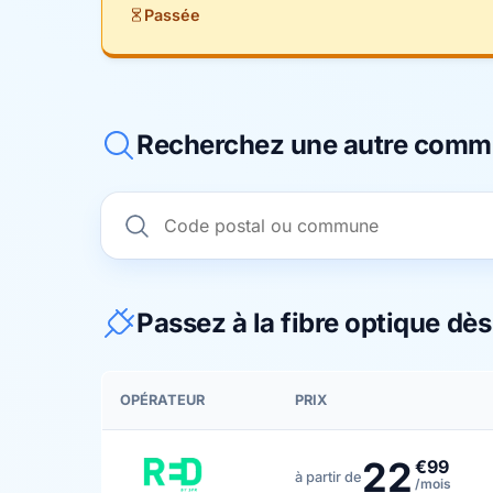
Passée
Recherchez une autre com
Passez à la fibre optique dè
OPÉRATEUR
PRIX
22
€99
à partir de
/mois