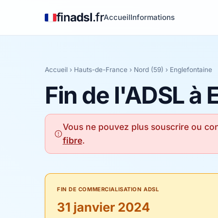
fin
adsl
.fr
Accueil
Informations
Accueil
›
Hauts-de-France
›
Nord (59)
› Englefontaine
Fin de l'ADSL à 
Vous ne pouvez plus souscrire ou con
fibre
.
FIN DE COMMERCIALISATION ADSL
31 janvier 2024