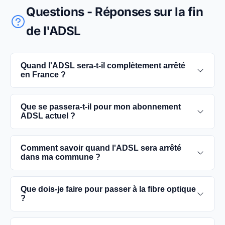
Questions - Réponses sur la fin
de l'ADSL
Quand l'ADSL sera-t-il complètement arrêté
en France ?
L'extinction complète du réseau ADSL est prévue
Que se passera-t-il pour mon abonnement
pour 2030. D'ici là, les utilisateurs sont
ADSL actuel ?
encouragés à basculer vers des connexions fibre
optique, plus rapides et fiables.
Vous pouvez continuer à utiliser votre
Comment savoir quand l'ADSL sera arrêté
abonnement ADSL jusqu'à la date de fermeture du
dans ma commune ?
réseau dans votre commune. Cependant, il est
conseillé de passer à la fibre optique dès que
Les dates précises de fermeture de l'ADSL varient
Que dois-je faire pour passer à la fibre optique
possible pour une meilleure qualité de service.
selon les communes. Vous pouvez trouver ces
?
informations sur notre site en recherchant votre
commune spécifique.
Contactez votre fournisseur d'accès à Internet