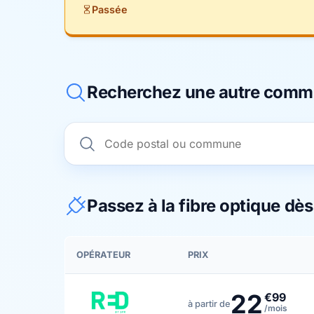
Passée
Recherchez une autre com
Passez à la fibre optique dè
OPÉRATEUR
PRIX
22
€99
à partir de
/mois