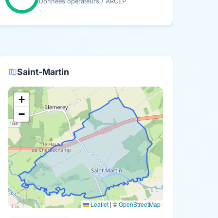
Données opérateurs / ARCEP
Saint-Martin
+
−
Leaflet
|
©
OpenStreetMap