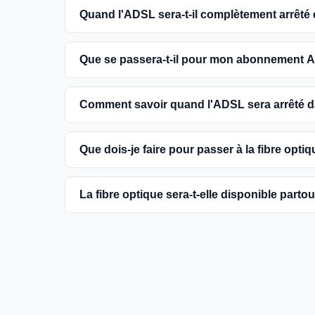
Quand l'ADSL sera-t-il complètement arrêté
L'extinction complète du réseau ADSL est prévue
Que se passera-t-il pour mon abonnement A
encouragés à basculer vers des connexions fibr
Vous pouvez continuer à utiliser votre abonn
Comment savoir quand l'ADSL sera arrêté
dans votre commune. Cependant, il est conseill
une meilleure qualité de service.
Les dates précises de fermeture de l'ADSL va
Que dois-je faire pour passer à la fibre optiq
informations sur notre site en recherchant vo
Contactez votre fournisseur d'accès à Internet 
La fibre optique sera-t-elle disponible parto
région et planifier l'installation. La plupart d
la fibre.
Le gouvernement et les opérateurs travaillent 
France. Bien que certaines zones rurales puissen
fournir un accès à la fibre à la majorité des fo