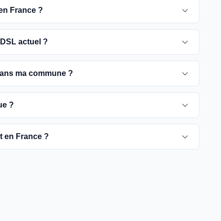
 en France ?
 pour 2030. D'ici là, les utilisateurs sont
DSL actuel ?
e optique, plus rapides et fiables.
ement ADSL jusqu'à la date de fermeture du réseau
 dans ma commune ?
é de passer à la fibre optique dès que possible pour
rient selon les communes. Vous pouvez trouver ces
ue ?
tre commune spécifique.
pour vérifier la disponibilité de la fibre dans votre
ut en France ?
es fournisseurs proposent des offres de migration vers
à rendre la fibre optique accessible dans toute la
t être plus difficiles à couvrir, l'objectif est de
yers français d'ici 2030.