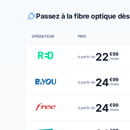
Passez à la fibre optique dè
OPÉRATEUR
PRIX
22
€99
à partir de
/mois
24
€99
à partir de
/mois
24
€99
à partir de
/mois