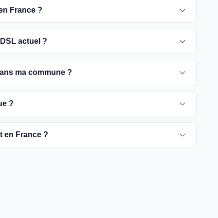
 en France ?
 pour 2030. D'ici là, les utilisateurs sont
DSL actuel ?
e optique, plus rapides et fiables.
ement ADSL jusqu'à la date de fermeture du réseau
 dans ma commune ?
é de passer à la fibre optique dès que possible pour
rient selon les communes. Vous pouvez trouver ces
ue ?
tre commune spécifique.
pour vérifier la disponibilité de la fibre dans votre
ut en France ?
es fournisseurs proposent des offres de migration vers
à rendre la fibre optique accessible dans toute la
t être plus difficiles à couvrir, l'objectif est de
yers français d'ici 2030.