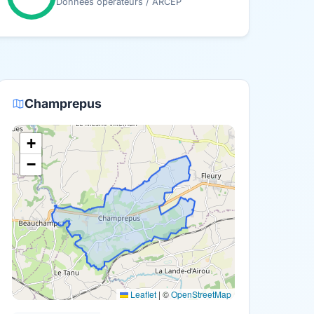
Données opérateurs / ARCEP
Champrepus
+
−
Leaflet
|
©
OpenStreetMap