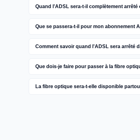
Quand l'ADSL sera-t-il complètement arrêté
L'extinction complète du réseau ADSL est prévue
Que se passera-t-il pour mon abonnement A
encouragés à basculer vers des connexions fibr
Vous pouvez continuer à utiliser votre abonn
Comment savoir quand l'ADSL sera arrêté
dans votre commune. Cependant, il est conseill
une meilleure qualité de service.
Les dates précises de fermeture de l'ADSL va
Que dois-je faire pour passer à la fibre optiq
informations sur notre site en recherchant vo
Contactez votre fournisseur d'accès à Internet 
La fibre optique sera-t-elle disponible parto
région et planifier l'installation. La plupart d
la fibre.
Le gouvernement et les opérateurs travaillent 
France. Bien que certaines zones rurales puissen
fournir un accès à la fibre à la majorité des fo