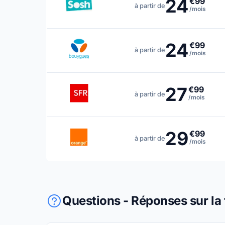
24
€99
à partir de
/mois
24
€99
à partir de
/mois
27
€99
à partir de
/mois
29
€99
à partir de
/mois
Questions - Réponses sur la 