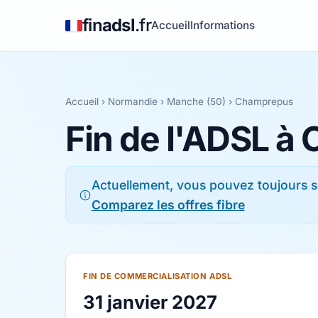
fin
adsl
.fr
Accueil
Informations
Accueil
›
Normandie
›
Manche (50)
› Champrepus
Fin de l'ADSL 
Actuellement, vous pouvez toujours s
Comparez les offres fibre
FIN DE COMMERCIALISATION ADSL
31 janvier 2027