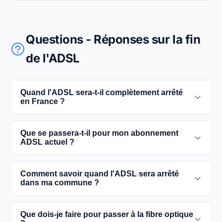
Questions - Réponses sur la fin
de l'ADSL
Quand l'ADSL sera-t-il complètement arrêté
en France ?
L'extinction complète du réseau ADSL est prévue
Que se passera-t-il pour mon abonnement
pour 2030. D'ici là, les utilisateurs sont
ADSL actuel ?
encouragés à basculer vers des connexions fibre
optique, plus rapides et fiables.
Vous pouvez continuer à utiliser votre
Comment savoir quand l'ADSL sera arrêté
abonnement ADSL jusqu'à la date de fermeture du
dans ma commune ?
réseau dans votre commune. Cependant, il est
conseillé de passer à la fibre optique dès que
Les dates précises de fermeture de l'ADSL varient
Que dois-je faire pour passer à la fibre optique
possible pour une meilleure qualité de service.
selon les communes. Vous pouvez trouver ces