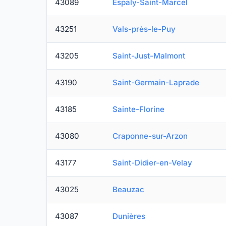
43089
Espaly-Saint-Marcel
43251
Vals-près-le-Puy
43205
Saint-Just-Malmont
43190
Saint-Germain-Laprade
43185
Sainte-Florine
43080
Craponne-sur-Arzon
43177
Saint-Didier-en-Velay
43025
Beauzac
43087
Dunières