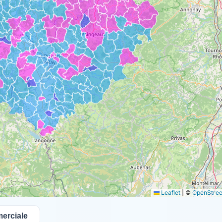
Leaflet
|
©
OpenStre
erciale