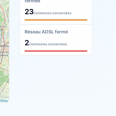
fermée
23
Communes concernées
Réseau ADSL fermé
2
Communes concernées
etMap