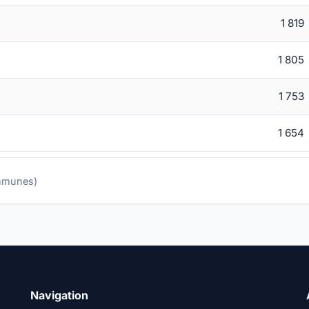
1 819
1 805
1 753
1 654
ommunes)
Navigation