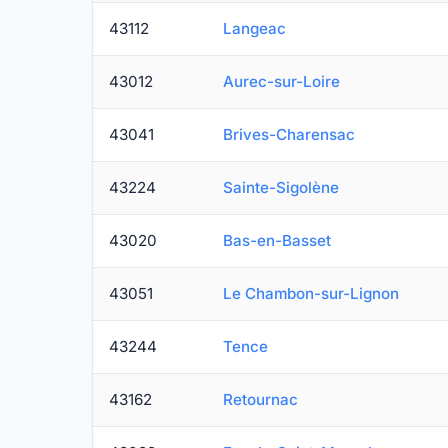
43112
Langeac
43012
Aurec-sur-Loire
43041
Brives-Charensac
43224
Sainte-Sigolène
43020
Bas-en-Basset
43051
Le Chambon-sur-Lignon
43244
Tence
43162
Retournac