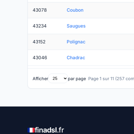
43078
Coubon
43234
Saugues
43152
Polignac
43046
Chadrac
Afficher
par page
Page 1 sur 11 (257 c
fin
adsl
.fr