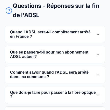
Questions - Réponses sur la fin
de l'ADSL
Quand l'ADSL sera-t-il complètement arrêté
en France ?
L'extinction complète du réseau ADSL est prévue
Que se passera-t-il pour mon abonnement
pour 2030. D'ici là, les utilisateurs sont
ADSL actuel ?
encouragés à basculer vers des connexions fibre
optique, plus rapides et fiables.
Vous pouvez continuer à utiliser votre
Comment savoir quand l'ADSL sera arrêté
abonnement ADSL jusqu'à la date de fermeture du
dans ma commune ?
réseau dans votre commune. Cependant, il est
conseillé de passer à la fibre optique dès que
Les dates précises de fermeture de l'ADSL varient
Que dois-je faire pour passer à la fibre optique
possible pour une meilleure qualité de service.
selon les communes. Vous pouvez trouver ces
?
informations sur notre site en recherchant votre
commune spécifique.
Contactez votre fournisseur d'accès à Internet