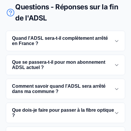
Questions - Réponses sur la fin
de l'ADSL
Quand l'ADSL sera-t-il complètement arrêté
en France ?
L'extinction complète du réseau ADSL est prévue
Que se passera-t-il pour mon abonnement
pour 2030. D'ici là, les utilisateurs sont
ADSL actuel ?
encouragés à basculer vers des connexions fibre
optique, plus rapides et fiables.
Vous pouvez continuer à utiliser votre
Comment savoir quand l'ADSL sera arrêté
abonnement ADSL jusqu'à la date de fermeture du
dans ma commune ?
réseau dans votre commune. Cependant, il est
conseillé de passer à la fibre optique dès que
Les dates précises de fermeture de l'ADSL varient
Que dois-je faire pour passer à la fibre optique
possible pour une meilleure qualité de service.
selon les communes. Vous pouvez trouver ces
?
informations sur notre site en recherchant votre
commune spécifique.
Contactez votre fournisseur d'accès à Internet