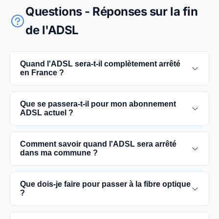
Questions - Réponses sur la fin
de l'ADSL
Quand l'ADSL sera-t-il complètement arrêté
en France ?
L'extinction complète du réseau ADSL est prévue
Que se passera-t-il pour mon abonnement
pour 2030. D'ici là, les utilisateurs sont
ADSL actuel ?
encouragés à basculer vers des connexions fibre
optique, plus rapides et fiables.
Vous pouvez continuer à utiliser votre
Comment savoir quand l'ADSL sera arrêté
abonnement ADSL jusqu'à la date de fermeture du
dans ma commune ?
réseau dans votre commune. Cependant, il est
conseillé de passer à la fibre optique dès que
Les dates précises de fermeture de l'ADSL varient
Que dois-je faire pour passer à la fibre optique
possible pour une meilleure qualité de service.
selon les communes. Vous pouvez trouver ces
?
informations sur notre site en recherchant votre
commune spécifique.
Contactez votre fournisseur d'accès à Internet