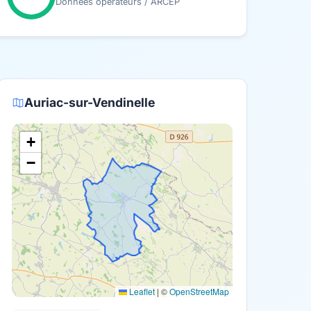
Données opérateurs / ARCEP
Auriac-sur-Vendinelle
+
−
Leaflet
|
©
OpenStreetMap