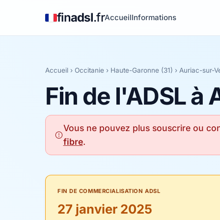
fin
adsl
.fr
Accueil
Informations
Accueil
›
Occitanie
›
Haute-Garonne (31)
› Auriac-sur-V
Fin de l'ADSL à 
Vous ne pouvez plus souscrire ou con
fibre
.
FIN DE COMMERCIALISATION ADSL
27 janvier 2025