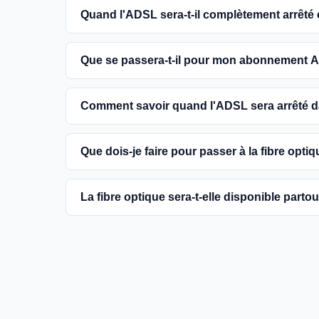
Quand l'ADSL sera-t-il complètement arrêté
L'extinction complète du réseau ADSL est prévue
Que se passera-t-il pour mon abonnement A
encouragés à basculer vers des connexions fibr
Vous pouvez continuer à utiliser votre abonn
Comment savoir quand l'ADSL sera arrêté
dans votre commune. Cependant, il est conseill
une meilleure qualité de service.
Les dates précises de fermeture de l'ADSL va
Que dois-je faire pour passer à la fibre optiq
informations sur notre site en recherchant vo
Contactez votre fournisseur d'accès à Internet 
La fibre optique sera-t-elle disponible parto
région et planifier l'installation. La plupart d
la fibre.
Le gouvernement et les opérateurs travaillent 
France. Bien que certaines zones rurales puissen
fournir un accès à la fibre à la majorité des fo