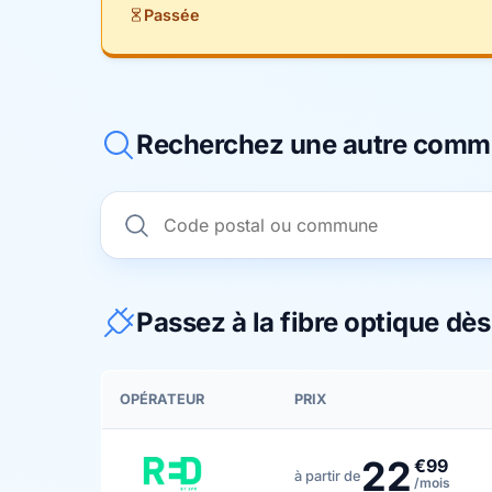
Passée
Recherchez une autre com
Passez à la fibre optique dè
OPÉRATEUR
PRIX
22
€99
à partir de
/mois