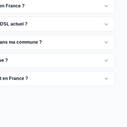
 en France ?
 pour 2030. D'ici là, les utilisateurs sont
DSL actuel ?
e optique, plus rapides et fiables.
ement ADSL jusqu'à la date de fermeture du réseau
 dans ma commune ?
é de passer à la fibre optique dès que possible pour
rient selon les communes. Vous pouvez trouver ces
ue ?
tre commune spécifique.
pour vérifier la disponibilité de la fibre dans votre
ut en France ?
es fournisseurs proposent des offres de migration vers
à rendre la fibre optique accessible dans toute la
t être plus difficiles à couvrir, l'objectif est de
yers français d'ici 2030.