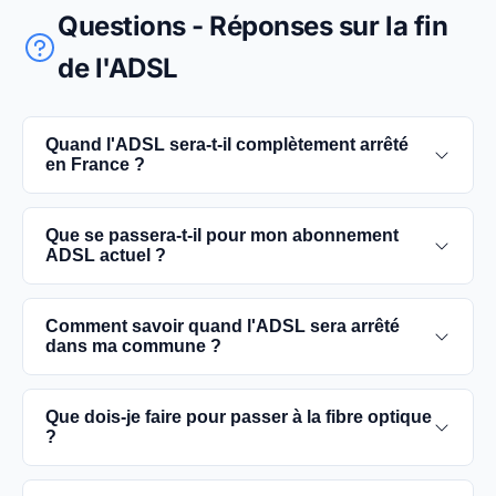
Questions - Réponses sur la fin
de l'ADSL
Quand l'ADSL sera-t-il complètement arrêté
en France ?
L'extinction complète du réseau ADSL est prévue
Que se passera-t-il pour mon abonnement
pour 2030. D'ici là, les utilisateurs sont
ADSL actuel ?
encouragés à basculer vers des connexions fibre
optique, plus rapides et fiables.
Vous pouvez continuer à utiliser votre
Comment savoir quand l'ADSL sera arrêté
abonnement ADSL jusqu'à la date de fermeture du
dans ma commune ?
réseau dans votre commune. Cependant, il est
conseillé de passer à la fibre optique dès que
Les dates précises de fermeture de l'ADSL varient
Que dois-je faire pour passer à la fibre optique
possible pour une meilleure qualité de service.
selon les communes. Vous pouvez trouver ces
?
informations sur notre site en recherchant votre
commune spécifique.
Contactez votre fournisseur d'accès à Internet