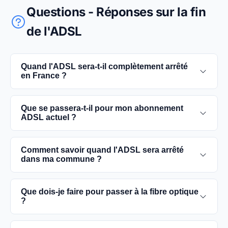
Questions - Réponses sur la fin
de l'ADSL
Quand l'ADSL sera-t-il complètement arrêté
en France ?
L'extinction complète du réseau ADSL est prévue
Que se passera-t-il pour mon abonnement
pour 2030. D'ici là, les utilisateurs sont
ADSL actuel ?
encouragés à basculer vers des connexions fibre
optique, plus rapides et fiables.
Vous pouvez continuer à utiliser votre
Comment savoir quand l'ADSL sera arrêté
abonnement ADSL jusqu'à la date de fermeture du
dans ma commune ?
réseau dans votre commune. Cependant, il est
conseillé de passer à la fibre optique dès que
Les dates précises de fermeture de l'ADSL varient
Que dois-je faire pour passer à la fibre optique
possible pour une meilleure qualité de service.
selon les communes. Vous pouvez trouver ces
?
informations sur notre site en recherchant votre
commune spécifique.
Contactez votre fournisseur d'accès à Internet