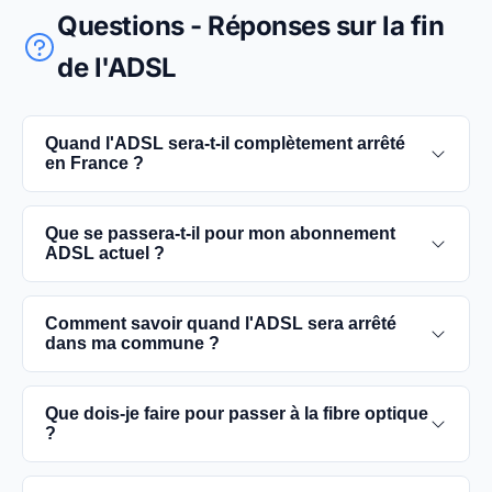
Questions - Réponses sur la fin
de l'ADSL
Quand l'ADSL sera-t-il complètement arrêté
en France ?
L'extinction complète du réseau ADSL est prévue
Que se passera-t-il pour mon abonnement
pour 2030. D'ici là, les utilisateurs sont
ADSL actuel ?
encouragés à basculer vers des connexions fibre
optique, plus rapides et fiables.
Vous pouvez continuer à utiliser votre
Comment savoir quand l'ADSL sera arrêté
abonnement ADSL jusqu'à la date de fermeture du
dans ma commune ?
réseau dans votre commune. Cependant, il est
conseillé de passer à la fibre optique dès que
Les dates précises de fermeture de l'ADSL varient
Que dois-je faire pour passer à la fibre optique
possible pour une meilleure qualité de service.
selon les communes. Vous pouvez trouver ces
?
informations sur notre site en recherchant votre
commune spécifique.
Contactez votre fournisseur d'accès à Internet