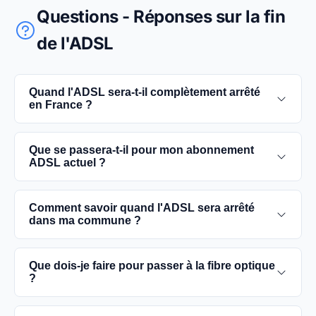
Questions - Réponses sur la fin
de l'ADSL
Quand l'ADSL sera-t-il complètement arrêté
en France ?
L'extinction complète du réseau ADSL est prévue
Que se passera-t-il pour mon abonnement
pour 2030. D'ici là, les utilisateurs sont
ADSL actuel ?
encouragés à basculer vers des connexions fibre
optique, plus rapides et fiables.
Vous pouvez continuer à utiliser votre
Comment savoir quand l'ADSL sera arrêté
abonnement ADSL jusqu'à la date de fermeture du
dans ma commune ?
réseau dans votre commune. Cependant, il est
conseillé de passer à la fibre optique dès que
Les dates précises de fermeture de l'ADSL varient
Que dois-je faire pour passer à la fibre optique
possible pour une meilleure qualité de service.
selon les communes. Vous pouvez trouver ces
?
informations sur notre site en recherchant votre
commune spécifique.
Contactez votre fournisseur d'accès à Internet