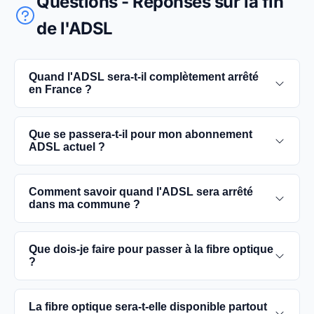
Questions - Réponses sur la fin
de l'ADSL
Quand l'ADSL sera-t-il complètement arrêté
en France ?
L'extinction complète du réseau ADSL est prévue
Que se passera-t-il pour mon abonnement
pour 2030. D'ici là, les utilisateurs sont
ADSL actuel ?
encouragés à basculer vers des connexions fibre
optique, plus rapides et fiables.
Vous pouvez continuer à utiliser votre
Comment savoir quand l'ADSL sera arrêté
abonnement ADSL jusqu'à la date de fermeture du
dans ma commune ?
réseau dans votre commune. Cependant, il est
conseillé de passer à la fibre optique dès que
Les dates précises de fermeture de l'ADSL varient
Que dois-je faire pour passer à la fibre optique
possible pour une meilleure qualité de service.
selon les communes. Vous pouvez trouver ces
?
informations sur notre site en recherchant votre
commune spécifique.
Contactez votre fournisseur d'accès à Internet
La fibre optique sera-t-elle disponible partout