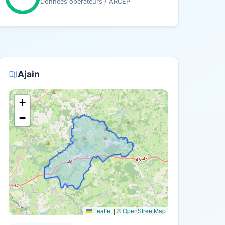
Données opérateurs / ARCEP
Ajain
+
−
Leaflet
|
©
OpenStreetMap