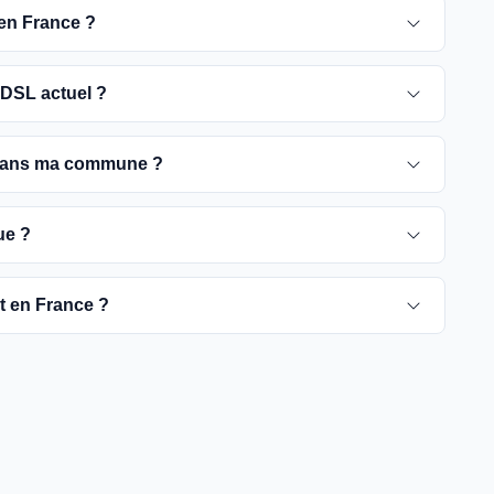
 en France ?
 pour 2030. D'ici là, les utilisateurs sont
DSL actuel ?
e optique, plus rapides et fiables.
ement ADSL jusqu'à la date de fermeture du réseau
 dans ma commune ?
é de passer à la fibre optique dès que possible pour
rient selon les communes. Vous pouvez trouver ces
ue ?
tre commune spécifique.
pour vérifier la disponibilité de la fibre dans votre
ut en France ?
es fournisseurs proposent des offres de migration vers
à rendre la fibre optique accessible dans toute la
t être plus difficiles à couvrir, l'objectif est de
yers français d'ici 2030.