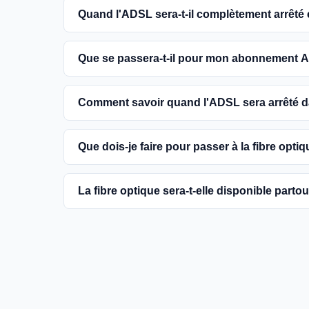
Quand l'ADSL sera-t-il complètement arrêté
L'extinction complète du réseau ADSL est prévue
Que se passera-t-il pour mon abonnement A
encouragés à basculer vers des connexions fibr
Vous pouvez continuer à utiliser votre abonn
Comment savoir quand l'ADSL sera arrêté
dans votre commune. Cependant, il est conseill
une meilleure qualité de service.
Les dates précises de fermeture de l'ADSL va
Que dois-je faire pour passer à la fibre optiq
informations sur notre site en recherchant vo
Contactez votre fournisseur d'accès à Internet 
La fibre optique sera-t-elle disponible parto
région et planifier l'installation. La plupart d
la fibre.
Le gouvernement et les opérateurs travaillent 
France. Bien que certaines zones rurales puissen
fournir un accès à la fibre à la majorité des fo