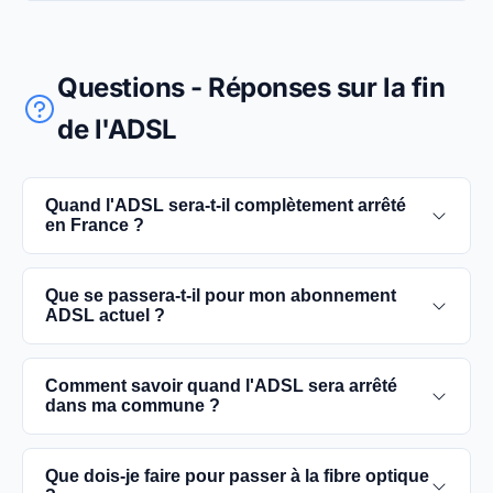
Questions - Réponses sur la fin
de l'ADSL
Quand l'ADSL sera-t-il complètement arrêté
en France ?
L'extinction complète du réseau ADSL est prévue
Que se passera-t-il pour mon abonnement
pour 2030. D'ici là, les utilisateurs sont
ADSL actuel ?
encouragés à basculer vers des connexions fibre
optique, plus rapides et fiables.
Vous pouvez continuer à utiliser votre
Comment savoir quand l'ADSL sera arrêté
abonnement ADSL jusqu'à la date de fermeture du
dans ma commune ?
réseau dans votre commune. Cependant, il est
conseillé de passer à la fibre optique dès que
Les dates précises de fermeture de l'ADSL varient
Que dois-je faire pour passer à la fibre optique
possible pour une meilleure qualité de service.
selon les communes. Vous pouvez trouver ces