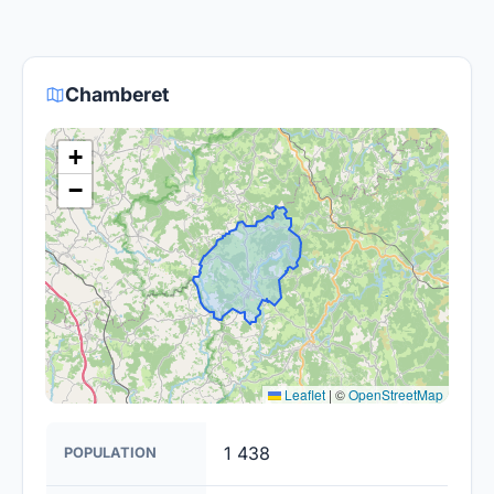
fournisseurs proposent des offres de migration
Le gouvernement et les opérateurs travaillent à
vers la fibre.
rendre la fibre optique accessible dans toute la
France. Bien que certaines zones rurales puissent
Chamberet
être plus difficiles à couvrir, l'objectif est de
fournir un accès à la fibre à la majorité des foyers
+
français d'ici 2030.
−
Leaflet
|
©
OpenStreetMap
1 438
POPULATION