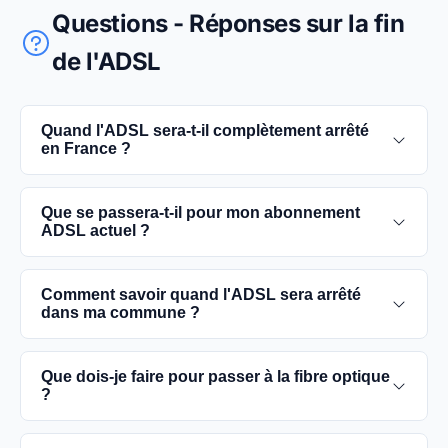
Questions - Réponses sur la fin
de l'ADSL
Quand l'ADSL sera-t-il complètement arrêté
en France ?
L'extinction complète du réseau ADSL est prévue
Que se passera-t-il pour mon abonnement
pour 2030. D'ici là, les utilisateurs sont
ADSL actuel ?
encouragés à basculer vers des connexions fibre
optique, plus rapides et fiables.
Vous pouvez continuer à utiliser votre
Comment savoir quand l'ADSL sera arrêté
abonnement ADSL jusqu'à la date de fermeture du
dans ma commune ?
réseau dans votre commune. Cependant, il est
conseillé de passer à la fibre optique dès que
Les dates précises de fermeture de l'ADSL varient
Que dois-je faire pour passer à la fibre optique
possible pour une meilleure qualité de service.
selon les communes. Vous pouvez trouver ces
?
informations sur notre site en recherchant votre
commune spécifique.
Contactez votre fournisseur d'accès à Internet