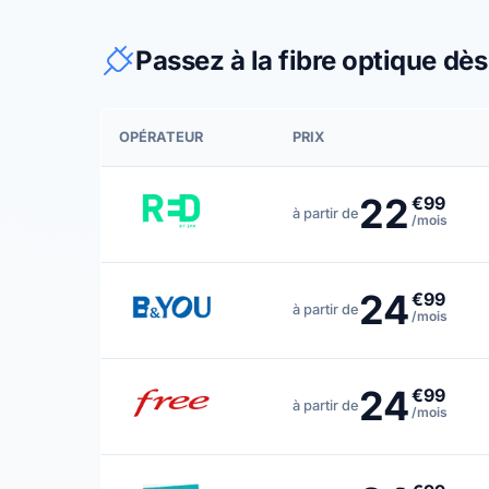
Passez à la fibre optique dè
OPÉRATEUR
PRIX
22
€99
à partir de
/mois
24
€99
à partir de
/mois
24
€99
à partir de
/mois