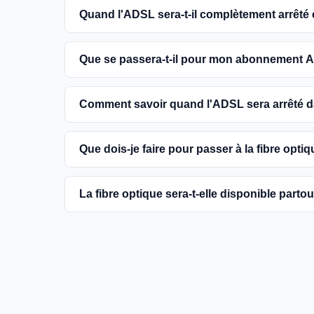
Quand l'ADSL sera-t-il complètement arrêté
L'extinction complète du réseau ADSL est prévue
Que se passera-t-il pour mon abonnement A
encouragés à basculer vers des connexions fibr
Vous pouvez continuer à utiliser votre abonn
Comment savoir quand l'ADSL sera arrêté
dans votre commune. Cependant, il est conseill
une meilleure qualité de service.
Les dates précises de fermeture de l'ADSL va
Que dois-je faire pour passer à la fibre optiq
informations sur notre site en recherchant vo
Contactez votre fournisseur d'accès à Internet 
La fibre optique sera-t-elle disponible parto
région et planifier l'installation. La plupart d
la fibre.
Le gouvernement et les opérateurs travaillent 
France. Bien que certaines zones rurales puissen
fournir un accès à la fibre à la majorité des fo