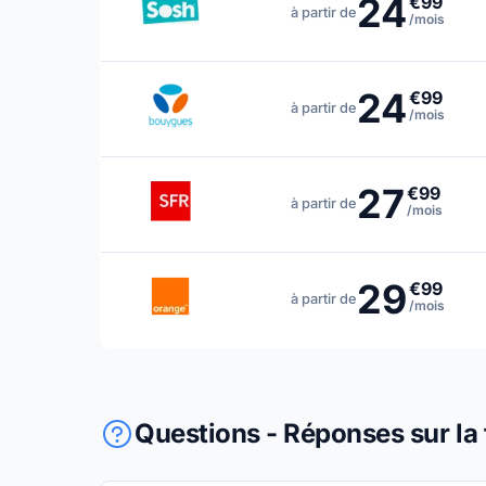
24
€99
à partir de
/mois
24
€99
à partir de
/mois
27
€99
à partir de
/mois
29
€99
à partir de
/mois
Questions - Réponses sur la 