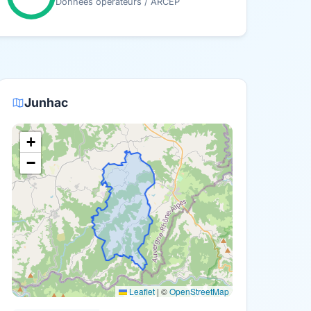
Données opérateurs / ARCEP
Junhac
+
−
Leaflet
|
©
OpenStreetMap