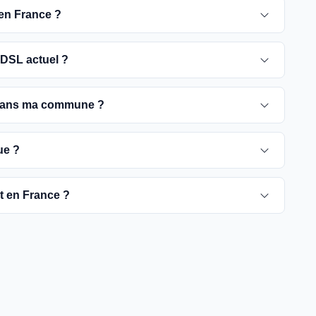
 en France ?
 pour 2030. D'ici là, les utilisateurs sont
DSL actuel ?
e optique, plus rapides et fiables.
ement ADSL jusqu'à la date de fermeture du réseau
 dans ma commune ?
é de passer à la fibre optique dès que possible pour
rient selon les communes. Vous pouvez trouver ces
ue ?
tre commune spécifique.
pour vérifier la disponibilité de la fibre dans votre
ut en France ?
es fournisseurs proposent des offres de migration vers
à rendre la fibre optique accessible dans toute la
t être plus difficiles à couvrir, l'objectif est de
yers français d'ici 2030.