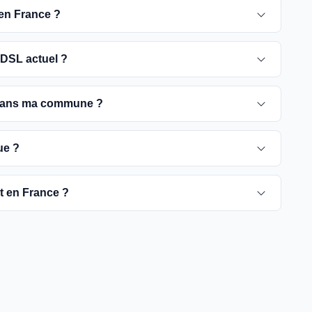
 en France ?
 pour 2030. D'ici là, les utilisateurs sont
DSL actuel ?
e optique, plus rapides et fiables.
ement ADSL jusqu'à la date de fermeture du réseau
 dans ma commune ?
é de passer à la fibre optique dès que possible pour
rient selon les communes. Vous pouvez trouver ces
ue ?
tre commune spécifique.
pour vérifier la disponibilité de la fibre dans votre
ut en France ?
es fournisseurs proposent des offres de migration vers
à rendre la fibre optique accessible dans toute la
t être plus difficiles à couvrir, l'objectif est de
yers français d'ici 2030.