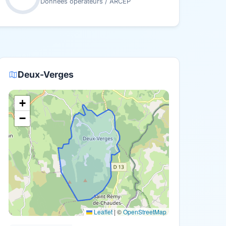
Données opérateurs / ARCEP
Deux-Verges
+
−
Leaflet
|
©
OpenStreetMap