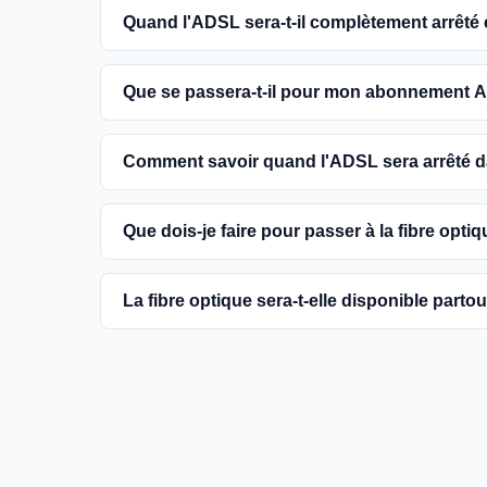
Quand l'ADSL sera-t-il complètement arrêté
L'extinction complète du réseau ADSL est prévue
Que se passera-t-il pour mon abonnement A
encouragés à basculer vers des connexions fibr
Vous pouvez continuer à utiliser votre abonn
Comment savoir quand l'ADSL sera arrêté
dans votre commune. Cependant, il est conseill
une meilleure qualité de service.
Les dates précises de fermeture de l'ADSL va
Que dois-je faire pour passer à la fibre optiq
informations sur notre site en recherchant vo
Contactez votre fournisseur d'accès à Internet 
La fibre optique sera-t-elle disponible parto
région et planifier l'installation. La plupart d
la fibre.
Le gouvernement et les opérateurs travaillent 
France. Bien que certaines zones rurales puissen
fournir un accès à la fibre à la majorité des fo