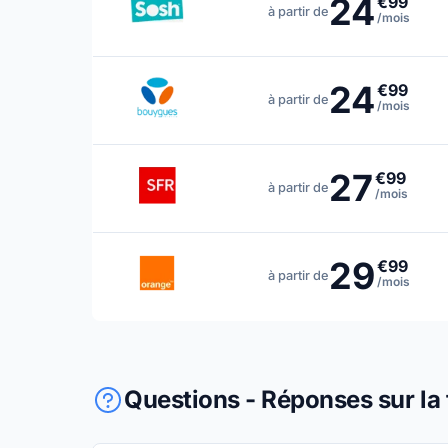
24
€99
à partir de
/mois
24
€99
à partir de
/mois
27
€99
à partir de
/mois
29
€99
à partir de
/mois
Questions - Réponses sur la 