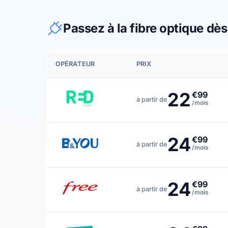
Passez à la fibre optique dè
OPÉRATEUR
PRIX
22
€99
à partir de
/mois
24
€99
à partir de
/mois
24
€99
à partir de
/mois