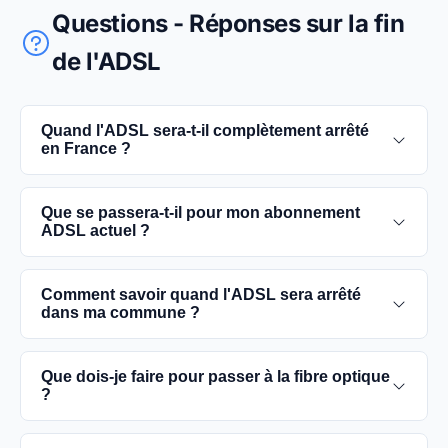
Questions - Réponses sur la fin
de l'ADSL
Quand l'ADSL sera-t-il complètement arrêté
en France ?
L'extinction complète du réseau ADSL est prévue
Que se passera-t-il pour mon abonnement
pour 2030. D'ici là, les utilisateurs sont
ADSL actuel ?
encouragés à basculer vers des connexions fibre
optique, plus rapides et fiables.
Vous pouvez continuer à utiliser votre
Comment savoir quand l'ADSL sera arrêté
abonnement ADSL jusqu'à la date de fermeture du
dans ma commune ?
réseau dans votre commune. Cependant, il est
conseillé de passer à la fibre optique dès que
Les dates précises de fermeture de l'ADSL varient
Que dois-je faire pour passer à la fibre optique
possible pour une meilleure qualité de service.
selon les communes. Vous pouvez trouver ces
?
informations sur notre site en recherchant votre
commune spécifique.
Contactez votre fournisseur d'accès à Internet