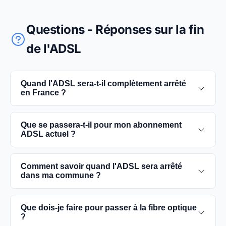
Questions - Réponses sur la fin
de l'ADSL
Quand l'ADSL sera-t-il complètement arrêté
en France ?
L'extinction complète du réseau ADSL est prévue
Que se passera-t-il pour mon abonnement
pour 2030. D'ici là, les utilisateurs sont
ADSL actuel ?
encouragés à basculer vers des connexions fibre
optique, plus rapides et fiables.
Vous pouvez continuer à utiliser votre
Comment savoir quand l'ADSL sera arrêté
abonnement ADSL jusqu'à la date de fermeture du
dans ma commune ?
réseau dans votre commune. Cependant, il est
conseillé de passer à la fibre optique dès que
Les dates précises de fermeture de l'ADSL varient
Que dois-je faire pour passer à la fibre optique
possible pour une meilleure qualité de service.
selon les communes. Vous pouvez trouver ces
?