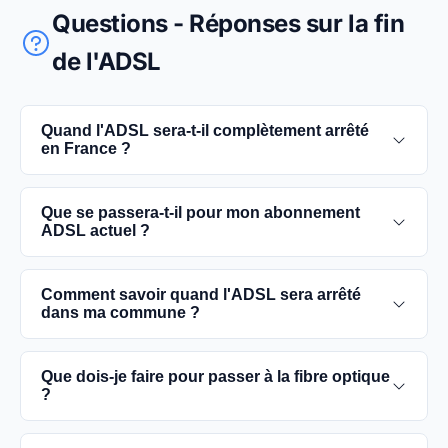
Questions - Réponses sur la fin
de l'ADSL
Quand l'ADSL sera-t-il complètement arrêté
en France ?
L'extinction complète du réseau ADSL est prévue
Que se passera-t-il pour mon abonnement
pour 2030. D'ici là, les utilisateurs sont
ADSL actuel ?
encouragés à basculer vers des connexions fibre
optique, plus rapides et fiables.
Vous pouvez continuer à utiliser votre
Comment savoir quand l'ADSL sera arrêté
abonnement ADSL jusqu'à la date de fermeture du
dans ma commune ?
réseau dans votre commune. Cependant, il est
conseillé de passer à la fibre optique dès que
Les dates précises de fermeture de l'ADSL varient
Que dois-je faire pour passer à la fibre optique
possible pour une meilleure qualité de service.
selon les communes. Vous pouvez trouver ces
?
informations sur notre site en recherchant votre
commune spécifique.
Contactez votre fournisseur d'accès à Internet