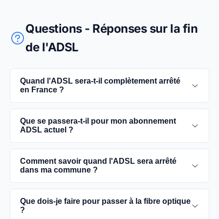
Questions - Réponses sur la fin
de l'ADSL
Quand l'ADSL sera-t-il complètement arrêté
en France ?
L'extinction complète du réseau ADSL est prévue
Que se passera-t-il pour mon abonnement
pour 2030. D'ici là, les utilisateurs sont
ADSL actuel ?
encouragés à basculer vers des connexions fibre
optique, plus rapides et fiables.
Vous pouvez continuer à utiliser votre
Comment savoir quand l'ADSL sera arrêté
abonnement ADSL jusqu'à la date de fermeture du
dans ma commune ?
réseau dans votre commune. Cependant, il est
conseillé de passer à la fibre optique dès que
Les dates précises de fermeture de l'ADSL varient
Que dois-je faire pour passer à la fibre optique
possible pour une meilleure qualité de service.
selon les communes. Vous pouvez trouver ces
?