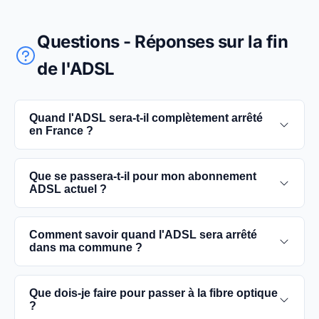
Questions - Réponses sur la fin
de l'ADSL
Quand l'ADSL sera-t-il complètement arrêté
en France ?
L'extinction complète du réseau ADSL est prévue
Que se passera-t-il pour mon abonnement
pour 2030. D'ici là, les utilisateurs sont
ADSL actuel ?
encouragés à basculer vers des connexions fibre
optique, plus rapides et fiables.
Vous pouvez continuer à utiliser votre
Comment savoir quand l'ADSL sera arrêté
abonnement ADSL jusqu'à la date de fermeture du
dans ma commune ?
réseau dans votre commune. Cependant, il est
conseillé de passer à la fibre optique dès que
Les dates précises de fermeture de l'ADSL varient
Que dois-je faire pour passer à la fibre optique
possible pour une meilleure qualité de service.
selon les communes. Vous pouvez trouver ces
?