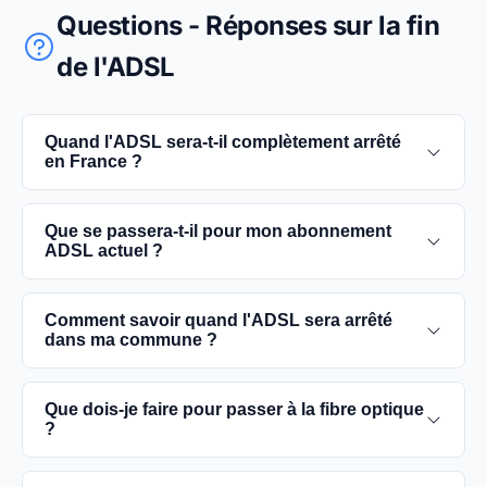
Questions - Réponses sur la fin
de l'ADSL
Quand l'ADSL sera-t-il complètement arrêté
en France ?
L'extinction complète du réseau ADSL est prévue
Que se passera-t-il pour mon abonnement
pour 2030. D'ici là, les utilisateurs sont
ADSL actuel ?
encouragés à basculer vers des connexions fibre
optique, plus rapides et fiables.
Vous pouvez continuer à utiliser votre
Comment savoir quand l'ADSL sera arrêté
abonnement ADSL jusqu'à la date de fermeture du
dans ma commune ?
réseau dans votre commune. Cependant, il est
conseillé de passer à la fibre optique dès que
Les dates précises de fermeture de l'ADSL varient
Que dois-je faire pour passer à la fibre optique
possible pour une meilleure qualité de service.
selon les communes. Vous pouvez trouver ces
?
informations sur notre site en recherchant votre
commune spécifique.
Contactez votre fournisseur d'accès à Internet